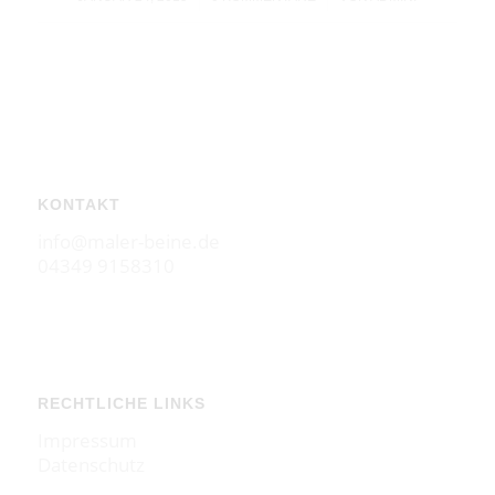
KONTAKT
info@maler-beine.de
04349 9158310
RECHTLICHE LINKS
Impressum
Datenschutz