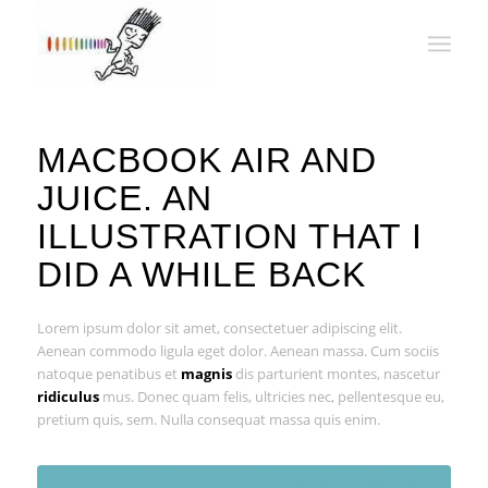
MACBOOK AIR AND
JUICE. AN
ILLUSTRATION THAT I
DID A WHILE BACK
Lorem ipsum dolor sit amet, consectetuer adipiscing elit.
Aenean commodo ligula eget dolor. Aenean massa. Cum sociis
natoque penatibus et
magnis
dis parturient montes, nascetur
ridiculus
mus. Donec quam felis, ultricies nec, pellentesque eu,
pretium quis, sem. Nulla consequat massa quis enim.